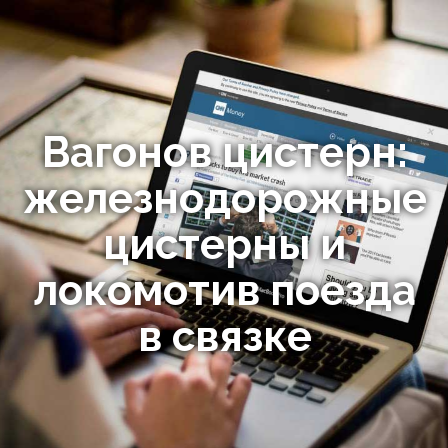
Вагонов цистерн:
железнодорожные
цистерны и
локомотив поезда
в связке